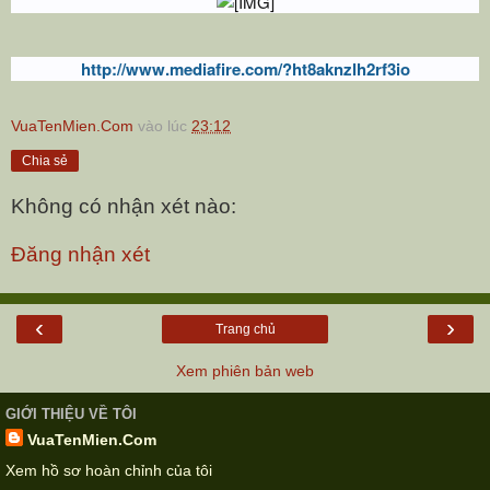
http://www.mediafire.com/?ht8aknzlh2rf3io
VuaTenMien.Com
vào lúc
23:12
Chia sẻ
Không có nhận xét nào:
Đăng nhận xét
‹
›
Trang chủ
Xem phiên bản web
GIỚI THIỆU VỀ TÔI
VuaTenMien.Com
Xem hồ sơ hoàn chỉnh của tôi